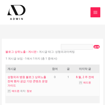
콘
텐
츠
MAI
로
MEN
건
너
뛰
기
블로그 상위노출
›
게시판
›
게시글 태그: 성형외과마케팅
1 게시글 보임 - 1에서 1까지 (총 1 중에서)
게시글
참여
글
마지막 글
성형외과 병원 블로그 상위노출
0
1
8 월, 2 주 전에
전략 환자 공감 기반 콘텐츠 운영
애드윈
가이드
애드윈
위치:
정보