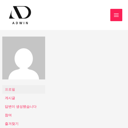
콘
텐
츠
MAI
로
MEN
건
너
뛰
기
프로필
게시글
답변이 생성됐습니다
참여
즐겨찾기